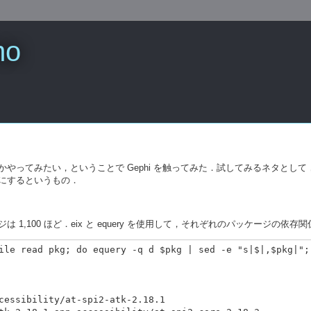
mo
ってみたい，ということで Gephi を触ってみた．試してみるネタとして，手
にするというもの．
1,100 ほど．eix と equery を使用して，それぞれのパッケージの依存関
ile read pkg; do equery -q d $pkg | sed -e "s|$|,$pkg|"; 
cessibility/at-spi2-atk-2.18.1
