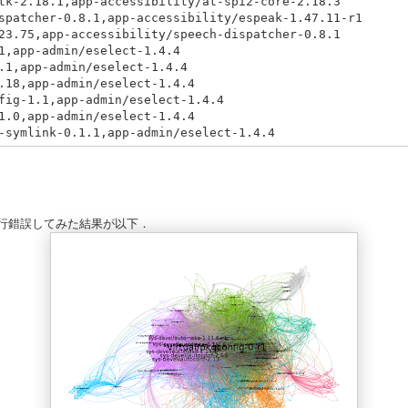
tk-2.18.1,app-accessibility/at-spi2-core-2.18.3

spatcher-0.8.1,app-accessibility/espeak-1.47.11-r1

23.75,app-accessibility/speech-dispatcher-0.8.1

1,app-admin/eselect-1.4.4

.1,app-admin/eselect-1.4.4

.18,app-admin/eselect-1.4.4

fig-1.1,app-admin/eselect-1.4.4

1.0,app-admin/eselect-1.4.4

行錯誤してみた結果が以下．