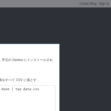
元の Gentoo にインストールされ
係をすべて CSV に落とす．
done | tee data.csv
