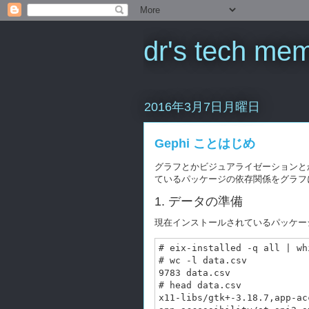
dr's tech me
2016年3月7日月曜日
Gephi ことはじめ
グラフとかビジュアライゼーションとかや
ているパッケージの依存関係をグラフ
1. データの準備
現在インストールされているパッケージは 
# eix-installed -q all | wh
# wc -l data.csv

9783 data.csv

# head data.csv

x11-libs/gtk+-3.18.7,app-ac