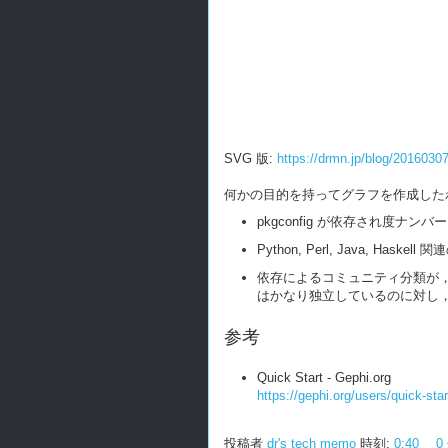
SVG 版:
https://drmn.jp/blog/2016030
何かの目的を持ってグラフを作成した
pkgconfig が依存され度ナンバ
Python, Perl, Java, 
依存によるコミュニティ分類が
はかなり独立しているのに対し，
参考
Quick Start - Gephi.org
https://gephi.org/users/quick-star
投稿者
dr's tech memo
時刻:
0:40
0