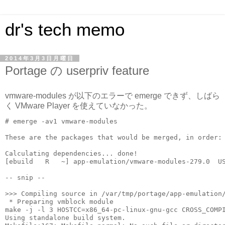
dr's tech memo
2014年3月3日月曜日
Portage の userpriv feature
vmware-modules が以下のエラーで emerge できず、しばら
く VMware Player を使えていなかった。
# emerge -av1 vmware-modules

These are the packages that would be merged, in order:

Calculating dependencies... done!

[ebuild   R   ~] app-emulation/vmware-modules-279.0  US
-- snip --

>>> Compiling source in /var/tmp/portage/app-emulation/
 * Preparing vmblock module

make -j -l 3 HOSTCC=x86_64-pc-linux-gnu-gcc CROSS_COMPI
Using standalone build system.
