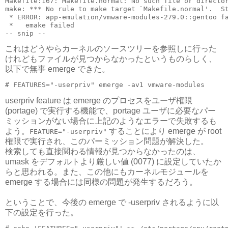
Makefile:167: Makefile.normal: No such file or director
make: *** No rule to make target `Makefile.normal'.  St
 * ERROR: app-emulation/vmware-modules-279.0::gentoo fa
 *   emake failed

これはどうやらカーネルのソースツリーを参照しに行った
けれどもファイルが見つからなかったというものらしく、
以下で無事 emerge できた。
userpriv feature は emerge のプロセスをユーザ権限
(portage) で実行する機能で、portage ユーザに必要なパー
ミッションがない場合に上記のようなエラーで失敗するも
よう。
することにより emerge が root
FEATURE="-userpriv"
権限で実行され、このパーミッション問題が解決した。
検索しても直接関わる情報が見つからなかったのは、
umask をデフォルトより厳しい値 (0077) に設定していたか
らと思われる。また、この他にもカーネルモジュールを
emerge する場合には同様の問題が発生するだろう。
ということで、今後の emerge で -userpriv されるように以
下の設定を行った。