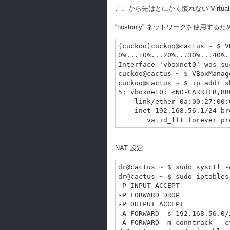
ここから先はとにかく慣れない VirtualB
“hostonly” ネットワークを使用す
(cuckoo)cuckoo@cactus ~ $ V
0%...10%...20%...30%...40%.
Interface 'vboxnet0' was su
cuckoo@cactus ~ $ VBoxManag
cuckoo@cactus ~ $ ip addr s
5: vboxnet0: <NO-CARRIER,BR
    link/ether 0a:00:27:00:
    inet 192.168.56.1/24 br
NAT 設定:
dr@cactus ~ $ sudo sysctl -
dr@cactus ~ $ sudo iptables 
-P INPUT ACCEPT

-P FORWARD DROP

-P OUTPUT ACCEPT

-A FORWARD -s 192.168.56.0/
-A FORWARD -m conntrack --c