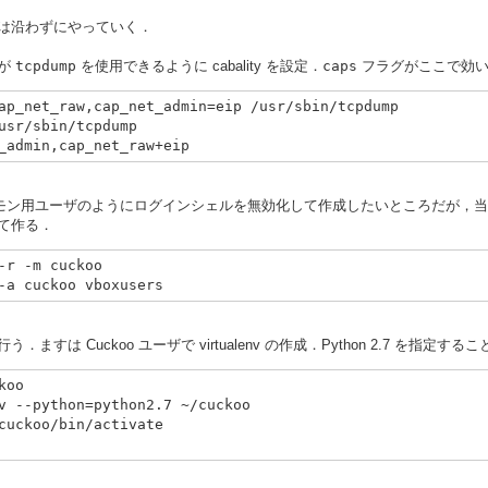
は沿わずにやっていく．
ザが
tcpdump
を使用できるように cabality を設定．
caps
フラグがここで効い
ap_net_raw,cap_net_admin=eip /usr/sbin/tcpdump

usr/sbin/tcpdump

デーモン用ユーザのようにログインシェルを無効化して作成したいところだが，
て作る．
-r -m cuckoo

は Cuckoo ユーザで virtualenv の作成．Python 2.7 を指定するこ
oo

v --python=python2.7 ~/cuckoo

cuckoo/bin/activate
