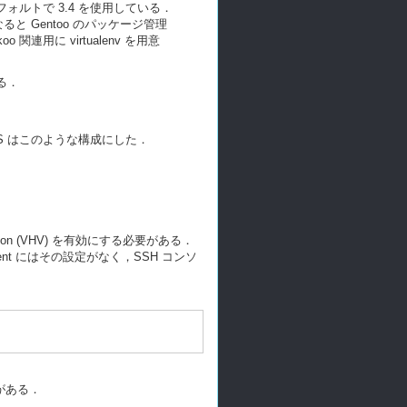
在デフォルトで 3.4 を使用している．
と Gentoo のパッケージ管理
用に virtualenv を用意
る．
S はこのような構成にした．
lzation (VHV) を有効にする必要がある．
Client にはその設定がなく，SSH コンソ
要がある．