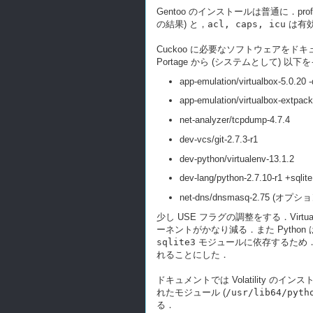
Gentoo のインストールは普通に．profi
の結果) と，
acl, caps, icu
は有効
Cuckoo に必要なソフトウェアをド
Portage から (システムとして
app-emulation/virtualbox-5.0.20 
app-emulation/virtualbox-extpack
net-analyzer/tcpdump-4.7.4
dev-vcs/git-2.7.3-r1
dev-python/virtualenv-13.1.2
dev-lang/python-2.7.10-r1 +sqlite
net-dns/dnsmasq-2.75 (オプシ
少し USE フラグの調整をする．Vir
ーネントがかなり減る．また Python
sqlite3
モジュールに依存するため．また
れることにした．
ドキュメントでは Volatility の
れたモジュール (
/usr/lib64/pyth
る．