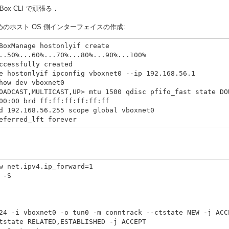
ox CLI で頑張る．
るためのホスト OS 側インターフェイスの作成:
BoxManage hostonlyif create

..50%...60%...70%...80%...90%...100%

ccessfully created

e hostonlyif ipconfig vboxnet0 --ip 192.168.56.1

how dev vboxnet0

OADCAST,MULTICAST,UP> mtu 1500 qdisc pfifo_fast state DOW
00:00 brd ff:ff:ff:ff:ff:ff

d 192.168.56.255 scope global vboxnet0

w net.ipv4.ip_forward=1

-S

24 -i vboxnet0 -o tun0 -m conntrack --ctstate NEW -j ACCE
tstate RELATED,ESTABLISHED -j ACCEPT
