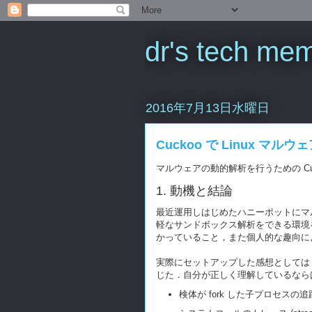
dr's tech me
2016年7月13日水曜日
Cuckoo で Linux マル
マルウェアの動的解析を行うための Cuc
1. 動機と結論
最近運用しはじめたハニーポットにマ
軽なサンドボックス解析をできる環境を
かっていること，また個人的な趣向により 
実際にセットアップした感想としては，Cu
じた．自分が正しく理解しているなら
検体が fork した子プロセスの追