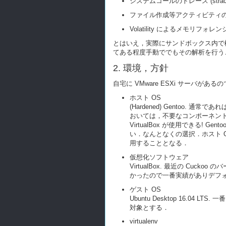
システムコールのトレース (stra
ファイル作成等アクティビティ
Volatility によるメモリフォレ
とはいえ，実際にサンドボックス内で
てある程度手動ででもその解析を行う
2. 環境，方針
自宅に VMware ESXi サーバが
ホスト OS
(Hardened) Gentoo.
おいては，不要なコンポーネントをで
VirtualBox が使用できる! Ge
い．なんとなくの選択．ホスト OS 
用することとなる．
仮想化ソフトウェア
VirtualBox. 最近の Cu
かったので一番実績がありデフォルト
ゲスト OS
Ubuntu Desktop 16
対象とする．
virtualenv