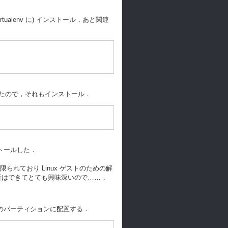
rtualenv に) インストール．あと関連
に依存していたので，それもインストール．
ストールした．
に限られており Linux ゲストのための解
解析はできてとても興味深いので……．
タ用のパーティションに配置する．