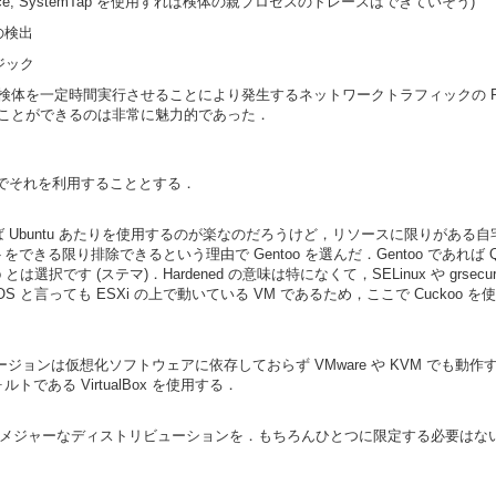
ce; SystemTap を使用すれば検体の親プロセスのトレースはできていそう)
の検出
ンジック
検体を一定時間実行させることにより発生するネットワークトラフィックの P
ことができるのは非常に魅力的であった．
あるのでそれを利用することとする．
 通常であれば Ubuntu あたりを使用するのが楽なのだろうけど，リソースに限りが
きる限り排除できるという理由で Gentoo を選んだ．Gentoo であれば 
ntoo とは選択です (ステマ)．Hardened の意味は特になくて，SELinux や grs
と言っても ESXi の上で動いている VM であるため，ここで Cuckoo を使用
ckoo のバージョンは仮想化ソフトウェアに依存しておらず VMware や KVM で
である VirtualBox を使用する．
.04 LTS. 一番メジャーなディストリビューションを．もちろんひとつに限定する必