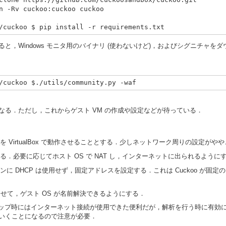
n -Rv cuckoo:cuckoo cuckoo

と，Windows モニタ用のバイナリ (使わないけど)，およびシグニチャを
うになる．ただし，これからゲスト VM の作成や設定などが待っている．
16.04 を VirtualBox で動作させることとする．少しネットワーク周りの設定がや
を使用する．必要に応じてホスト OS で NAT し，インターネットに出られるように
サインに DHCP は使用せず，固定アドレスを設定する．これは Cuckoo が固定
を動作させて，ゲスト OS が名前解決できるようにする．
ットアップ時にはインターネット接続が使用できた便利だが，解析を行う時に有効に
いくことになるので注意が必要．