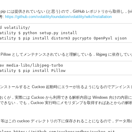
ら．pip には提供されていない (と思う) ので，GitHub レポジトリから取得し，(vi
考:
https://github.com/volatilityfoundation/volatility/wiki/Installation
d volatility/

atility $ python setup.py install

rary) は現在は Pillow としてメンテナンスされていると理解している．libjpeg 
av media-libs/libjpeg-turbo

インストールすると Cuckoo 起動時にエラーが出るようになるのでアンイン
しておくが，実際には Cuckoo から利用できる解析内容は Windows 向けの内容
ではできない．でも，Cuckoo 実行時にメモリダンプを取得すればあとからの
ート等はこの cuckoo ディレクトリの下に保存されることになるので，デー
clone https://github.com/cuckoosandbox/cuckoo.git
