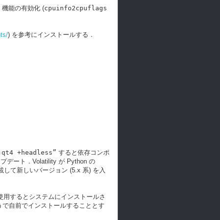
U 機能の有効化 (
cpuinfo2cpuflags
ts/
) を参考にインストールする．
-qt4 +headless”
すると依存コンポ
．Volatility が Python の
して新しいバージョン (5.x 系) を入
env を使用するとシステムにインストールさ
 のほうで自前でインストールすることとす