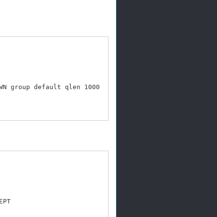
N group default qlen 1000

PT
