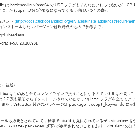
le は hardened/linux/amd64 で USE フラグもそんなにいじってないが，CP
にした (
caps
は後に必要なになってくる．他はいつもの癖)．
キュメント
(http://docs.cuckoosandbox.org/en/latest/installation/host/requiremen
) 以下をインストールした．バージョンは現時点のもので参考まで．
-qt4 +headless
-oracle-5.0.20.106931
ョン; 後述)
tualBox はこのあと全てコマンドラインで扱うことになるので，GUI は不要．
“
 は 2.7 系も最初からインストールされていたが，
sqlite
フラグを立ててアップデート
，VirtualBox 関連のパッケージは
package.accept_keywords
に記載
インストールも必要とされていて，標準で ebuild も提供されているが，virtual
on2.7/site-packages
以下) が参照されないこともあり，virtualenv