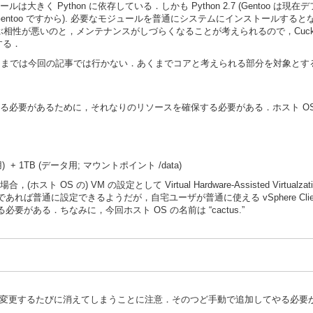
ルは大きく Python に依存している．しかも Python 2.7 (Gentoo は現
Gentoo ですから). 必要なモジュールを普通にシステムにインストールするとなる
いぶ相性が悪いのと，メンテナンスがしづらくなることが考えられるので，Cuckoo 関連
する．
イス利用までは今回の記事では行かない．あくまでコアと考えられる部分を対象とす
走らせる必要があるために，それなりのリソースを確保する必要がある．ホスト O
) + 1TB (データ用; マウントポイント /data)
，(ホスト OS の) VM の設定として Virtual Hardware-Assisted Virtua
Center) からであれば普通に設定できるようだが，自宅ユーザが普通に使える vSphere 
必要がある．ちなみに，今回ホスト OS の名前は “cactus.”
t から設定を変更するたびに消えてしまうことに注意．そのつど手動で追加してやる必